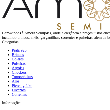
Bem-vindos à Amora Semijoias, onde a elegância e preços justos enco
incluindo brincos, anéis, gargantilhas, correntes e pulseiras, além de
Categorias
Prata 925
Brincos
Colares
Pulseiras
Argolas
Chockers
Tornozeleiras
Aros
Piercing fake
Diversos
Correntes
Informações